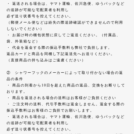
・ 返送される場合は、ヤマト運輸、佐川急便、ゆうパックなど
の追跡が可能な宅配業者を利用し
必ず送り状番号を控えてください。
（郵便メール便などは紛失の際追跡確認ができませんので利用
しないでください）
・ お届け時の梱包状態に戻してご返送ください。（付属品、
袋、外装箱など）
・ 代金を返金する際の振込手数料も弊社で負担します。
返品カードと商品を同梱し下記返送先へお送りください。
（直接商品の持ち込みはご遠慮ください）
② シャワーフックのメーカーによって取り付かない場合の返
品の条件
・ 商品の到着から10日を超えた商品の返品、交換をお断りして
おります。
・ 商品を返送される場合の送料はお客様がご負担ください
・ ご注文時の送料、代引手数料は返金しません。返金する際の
振込手数料はお客様のご負担でお願いします。
・ 返送される場合は、ヤマト運輸、佐川急便、ゆうパックなど
の追跡が可能な宅配業者を利用し
必ず送り状番号を控えてください。