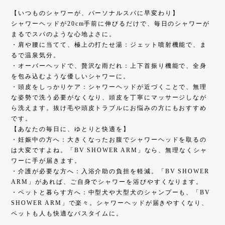
【いつものシャワーが、パーソナルスパに早変わり】
シャワーヘッドが20cm手前に伸びるだけで、毎日のシャワーが
まるでスパのような心地よさに。
・肩や腰に当てて、極上の打たせ湯：ジェット噴射機能で、ま
るで温泉気分。
・オーバーヘッドで、贅沢な雨だれ：上下首振り機能で、全身
を包み込むような優しいシャワーに。
・頭皮をしっかりケア：シャワーヘッドが近づくことで、無理
な姿勢で洗う必要がなくなり、頭皮を丁寧にマッサージしなが
ら洗えます。抜け毛や頭皮トラブルにお悩みの方にもおすすめ
です。
【あなたの毎日に、ゆとりと快適を】
・妊娠中の方へ：大きくなったお腹でシャワーヘッドを取るの
は大変ですよね。「BV SHOWER ARM」なら、無理なくシャ
ワーに手が届きます。
・介護が必要な方へ：入浴介助の負担を軽減。「BV SHOWER
ARM」があれば、ご自身でシャワーを浴びやすくなります。
・ペットと暮らす方へ：中型犬や大型犬のシャンプーも、「BV
SHOWER ARM」で楽々。シャワーヘッドが届きやすくなり、
ペットも人も快適なバスタイムに。